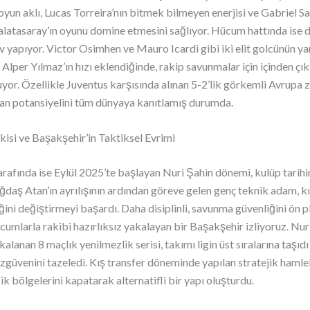
yun aklı, Lucas Torreira’nın bitmek bilmeyen enerjisi ve Gabriel Sa
alatasaray’ın oyunu domine etmesini sağlıyor. Hücum hattında ise 
ev yapıyor. Victor Osimhen ve Mauro Icardi gibi iki elit golcünün y
 Alper Yılmaz’ın hızı eklendiğinde, rakip savunmalar için içinden çık
yor. Özellikle Juventus karşısında alınan 5-2’lik görkemli Avrupa z
an potansiyelini tüm dünyaya kanıtlamış durumda.
kisi ve Başakşehir’in Taktiksel Evrimi
rafında ise Eylül 2025’te başlayan Nuri Şahin dönemi, kulüp tarihi
ağdaş Atan’ın ayrılışının ardından göreve gelen genç teknik adam, k
ğini değiştirmeyi başardı. Daha disiplinli, savunma güvenliğini ön 
ücumlarla rakibi hazırlıksız yakalayan bir Başakşehir izliyoruz. Nur
alanan 8 maçlık yenilmezlik serisi, takımı ligin üst sıralarına taşıdı
zgüvenini tazeledi. Kış transfer döneminde yapılan stratejik hamle
k bölgelerini kapatarak alternatifli bir yapı oluşturdu.