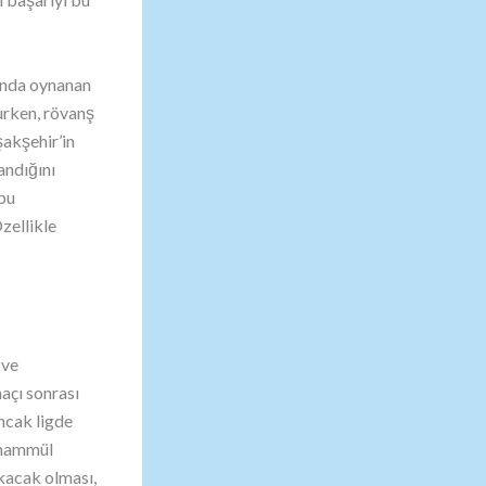
yında oynanan
urken, rövanş
şakşehir’in
andığını
 bu
zellikle
 ve
açı sonrası
ncak ligde
tahammül
kacak olması,