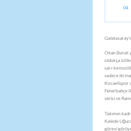
Galatasaray’
Okan Buruk yö
oldukça istik
sarı-kırmızıl
sadece iki ma
Kocaelispor v
Fenerbahçe il
serisi ve Ram
Takımın kadro
Kalede Uğurc
görevi görüyo