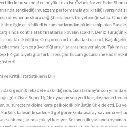
ertlilerin bu sezonki en büyük kozu ise Özbek forvet Eldor Shomu
arısında sergilediği muazzam performansla gol krallığı yarışında z
urodov, her an skoru değiştirebilecek bir yeteneğe sahip. Onu ta
irlikte ligin en tehlikeli hücum hatlarından birine sahip olan Başakş
arşısında kontra atak fırsatlarını kovalayacaktır. Deniz Türüç’ün 
arındaki etkinliği ve Crespo’nun orta sahadaki direnci, Başakşehi
 çıkarması için en güvendiği unsurlar arasında yer alıyor. Takımın s
tep FK galibiyeti gibi farklı sonuçlar, hücum gücünün ne kadar etki
gösterdi.
 ve Kritik İstatistiklerin Dili
sındaki geçmiş rekabete bakıldığında, Galatasaray’ın son yıllarda ez
duğu görülüyor. Süper Lig’de oynanan son yedi karşılaşmanın tama
lar, bu süreçte rakibine karşı psikolojik bir üstünlük elde etti. Bu y
e karşılık kalesinde sadece 3 gol gören Galatasaray, savunma ve h
akşehir maçlarında çok iyi kuruyor. Sezonun ilk yarısında oynanan
n attığı iki golle sahadan 2-1 galip ayrılan Okan Buruk’un ekibi, ayn