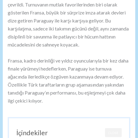
çevrildi. Turnuvanın mutlak favorilerinden biri olarak
gösterilen Fransa, büyük bir sürprize imza atarak devleri
dize getiren Paraguay ile karşı karşıya geliyor. Bu
karşılaşma, sadece iki takımın gücünü değil, aynı zamanda
disiplinli bir savunma ile patlayıcı bir hücum hattının
mücadelesini de sahneye koyacak.
Fransa, kadro derinliği ve yıldız oyuncularıyla bir kez daha
finale yürümeyi hedeflerken, Paraguay ise turnuva
ağacında ilerledikçe özgüven kazanmaya devam ediyor.
Özellikle Türk taraftarların grup aşamasından yakından
tanıdığı Paraguay’ın performansı, bu eşleşmeyi çok daha
ilgi çekici kılıyor.
İçindekiler
CLOSE