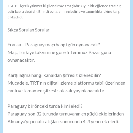
18+. Bu içerik yalnızca bilgilendirme amaçlıdır. Oyun bir eğlence aracıdır,
gelir kapısı değildir. Bilinçli oyna, sınırını belirle ve bağımlılık riskine karşı
dikkatli ol.
Sıkça Sorulan Sorular
Fransa – Paraguay maçı hangi gün oynanacak?
Maç, Türkiye takvimine göre 5 Temmuz Pazar günü
oynanacaktır.
Karşılaşma hangi kanaldan şifresiz izlenebilir?
Mücadele, TRT’nin dijital izleme platformu tabii üzerinden
canlı ve tamamen şifresiz olarak yayınlanacaktır.
Paraguay bir önceki turda kimi eledi?
Paraguay, son 32 turunda turnuvanın en güçlü ekiplerinden
Almanya’yı penaltı atışları sonucunda 4-3 yenerek eledi.