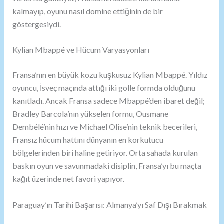
kalmayıp, oyunu nasıl domine ettiğinin de bir
göstergesiydi.
Kylian Mbappé ve Hücum Varyasyonları
Fransa’nın en büyük kozu kuşkusuz Kylian Mbappé. Yıldız
oyuncu, İsveç maçında attığı iki golle formda olduğunu
kanıtladı. Ancak Fransa sadece Mbappé’den ibaret değil;
Bradley Barcola’nın yükselen formu, Ousmane
Dembélé’nin hızı ve Michael Olise’nin teknik becerileri,
Fransız hücum hattını dünyanın en korkutucu
bölgelerinden biri haline getiriyor. Orta sahada kurulan
baskın oyun ve savunmadaki disiplin, Fransa’yı bu maçta
kağıt üzerinde net favori yapıyor.
Paraguay’ın Tarihi Başarısı: Almanya’yı Saf Dışı Bırakmak