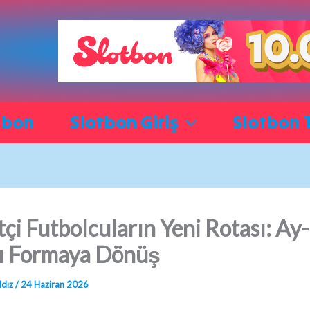
tbon
Slotbon Giriş
Slotbon 
çi Futbolcuların Yeni Rotası: Ay-
lı Formaya Dönüş
ldız
/
24 Haziran 2026