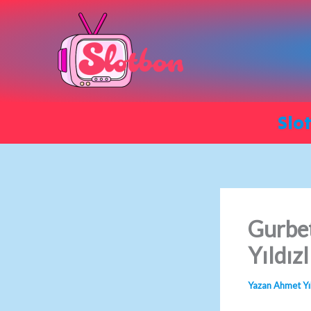
İçeriğe
atla
Slo
Gurbet
Yıldız
Yazan
Ahmet Yı