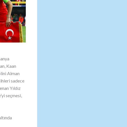
manya
can, Kaan
plini Alman
ihleri sadece
Kenan Yıldız
’yi seçmesi,
altında