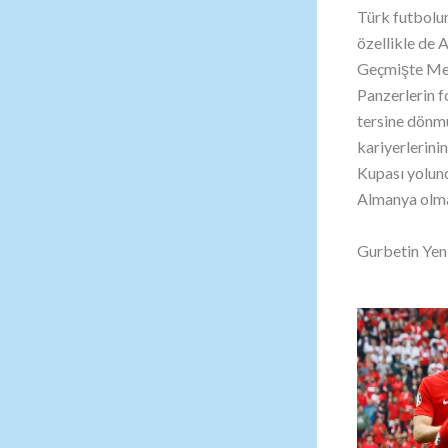
Türk futbolun
özellikle de 
Geçmişte Mesu
Panzerlerin f
tersine dönmü
kariyerlerini
Kupası yolund
Almanya olmas
Gurbetin Yeni