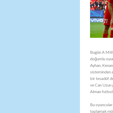
Bugün A Mill
doğumlu oyun
Ayhan, Kenan 
sisteminden a
bir tesadüf d
ve Can Uzun g
Alman futbol 
Bu oyuncuları
toplamak mü