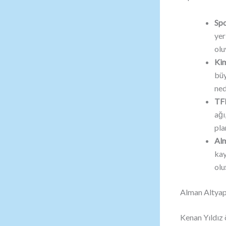
Spo
yer
olu
Kim
büy
ned
TFF
ağı
pla
Alm
kay
olu
Alman Altyap
Kenan Yıldız 