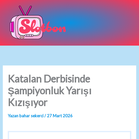
İçeriğe
atla
Katalan Derbisinde
Şampiyonluk Yarışı
Kızışıyor
Yazan
bahar sekerci
/
27 Mart 2026