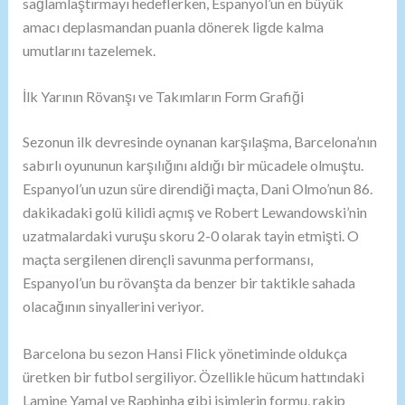
sağlamlaştırmayı hedeflerken, Espanyol’un en büyük
amacı deplasmandan puanla dönerek ligde kalma
umutlarını tazelemek.
İlk Yarının Rövanşı ve Takımların Form Grafiği
Sezonun ilk devresinde oynanan karşılaşma, Barcelona’nın
sabırlı oyununun karşılığını aldığı bir mücadele olmuştu.
Espanyol’un uzun süre direndiği maçta, Dani Olmo’nun 86.
dakikadaki golü kilidi açmış ve Robert Lewandowski’nin
uzatmalardaki vuruşu skoru 2-0 olarak tayin etmişti. O
maçta sergilenen dirençli savunma performansı,
Espanyol’un bu rövanşta da benzer bir taktikle sahada
olacağının sinyallerini veriyor.
Barcelona bu sezon Hansi Flick yönetiminde oldukça
üretken bir futbol sergiliyor. Özellikle hücum hattındaki
Lamine Yamal ve Raphinha gibi isimlerin formu, rakip