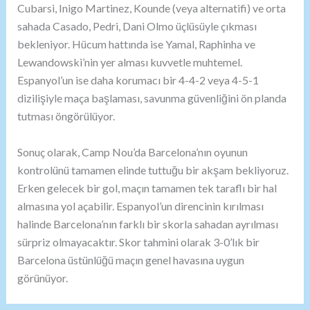
Cubarsi, Inigo Martinez, Kounde (veya alternatifi) ve orta
sahada Casado, Pedri, Dani Olmo üçlüsüyle çıkması
bekleniyor. Hücum hattında ise Yamal, Raphinha ve
Lewandowski’nin yer alması kuvvetle muhtemel.
Espanyol’un ise daha korumacı bir 4-4-2 veya 4-5-1
dizilişiyle maça başlaması, savunma güvenliğini ön planda
tutması öngörülüyor.
Sonuç olarak, Camp Nou’da Barcelona’nın oyunun
kontrolünü tamamen elinde tuttuğu bir akşam bekliyoruz.
Erken gelecek bir gol, maçın tamamen tek taraflı bir hal
almasına yol açabilir. Espanyol’un direncinin kırılması
halinde Barcelona’nın farklı bir skorla sahadan ayrılması
sürpriz olmayacaktır. Skor tahmini olarak 3-0’lık bir
Barcelona üstünlüğü maçın genel havasına uygun
görünüyor.