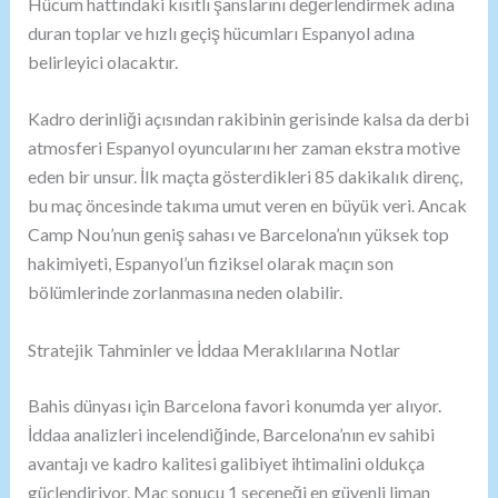
Hücum hattındaki kısıtlı şanslarını değerlendirmek adına
duran toplar ve hızlı geçiş hücumları Espanyol adına
belirleyici olacaktır.
Kadro derinliği açısından rakibinin gerisinde kalsa da derbi
atmosferi Espanyol oyuncularını her zaman ekstra motive
eden bir unsur. İlk maçta gösterdikleri 85 dakikalık direnç,
bu maç öncesinde takıma umut veren en büyük veri. Ancak
Camp Nou’nun geniş sahası ve Barcelona’nın yüksek top
hakimiyeti, Espanyol’un fiziksel olarak maçın son
bölümlerinde zorlanmasına neden olabilir.
Stratejik Tahminler ve İddaa Meraklılarına Notlar
Bahis dünyası için Barcelona favori konumda yer alıyor.
İddaa analizleri incelendiğinde, Barcelona’nın ev sahibi
avantajı ve kadro kalitesi galibiyet ihtimalini oldukça
güçlendiriyor. Maç sonucu 1 seçeneği en güvenli liman