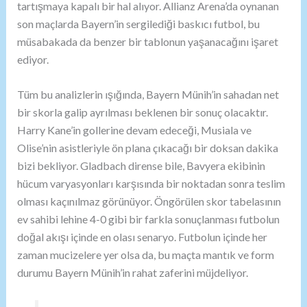
tartışmaya kapalı bir hal alıyor. Allianz Arena’da oynanan
son maçlarda Bayern’in sergilediği baskıcı futbol, bu
müsabakada da benzer bir tablonun yaşanacağını işaret
ediyor.
Tüm bu analizlerin ışığında, Bayern Münih’in sahadan net
bir skorla galip ayrılması beklenen bir sonuç olacaktır.
Harry Kane’in gollerine devam edeceği, Musiala ve
Olise’nin asistleriyle ön plana çıkacağı bir doksan dakika
bizi bekliyor. Gladbach dirense bile, Bavyera ekibinin
hücum varyasyonları karşısında bir noktadan sonra teslim
olması kaçınılmaz görünüyor. Öngörülen skor tabelasının
ev sahibi lehine 4-0 gibi bir farkla sonuçlanması futbolun
doğal akışı içinde en olası senaryo. Futbolun içinde her
zaman mucizelere yer olsa da, bu maçta mantık ve form
durumu Bayern Münih’in rahat zaferini müjdeliyor.