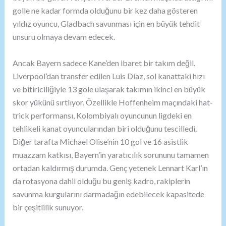
golle ne kadar formda olduğunu bir kez daha gösteren
yıldız oyuncu, Gladbach savunması için en büyük tehdit
unsuru olmaya devam edecek.
Ancak Bayern sadece Kane’den ibaret bir takım değil.
Liverpool’dan transfer edilen Luis Díaz, sol kanattaki hızı
ve bitiriciliğiyle 13 gole ulaşarak takımın ikinci en büyük
skor yükünü sırtlıyor. Özellikle Hoffenheim maçındaki hat-
trick performansı, Kolombiyalı oyuncunun ligdeki en
tehlikeli kanat oyuncularından biri olduğunu tescilledi.
Diğer tarafta Michael Olise’nin 10 gol ve 16 asistlik
muazzam katkısı, Bayern’in yaratıcılık sorununu tamamen
ortadan kaldırmış durumda. Genç yetenek Lennart Karl’ın
da rotasyona dahil olduğu bu geniş kadro, rakiplerin
savunma kurgularını darmadağın edebilecek kapasitede
bir çeşitlilik sunuyor.