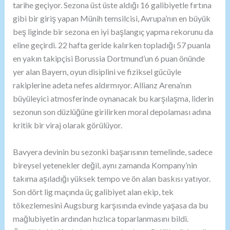
tarihe geçiyor. Sezona üst üste aldığı 16 galibiyetle fırtına
gibi bir giriş yapan Münih temsilcisi, Avrupa’nın en büyük
beş liginde bir sezona en iyi başlangıç yapma rekorunu da
eline geçirdi. 22 hafta geride kalırken topladığı 57 puanla
en yakın takipçisi Borussia Dortmund’un 6 puan önünde
yer alan Bayern, oyun disiplini ve fiziksel gücüyle
rakiplerine adeta nefes aldırmıyor. Allianz Arena’nın
büyüleyici atmosferinde oynanacak bu karşılaşma, liderin
sezonun son düzlüğüne girilirken moral depolaması adına
kritik bir viraj olarak görülüyor.
Bavyera devinin bu sezonki başarısının temelinde, sadece
bireysel yetenekler değil, aynı zamanda Kompany’nin
takıma aşıladığı yüksek tempo ve ön alan baskısı yatıyor.
Son dört lig maçında üç galibiyet alan ekip, tek
tökezlemesini Augsburg karşısında evinde yaşasa da bu
mağlubiyetin ardından hızlıca toparlanmasını bildi.