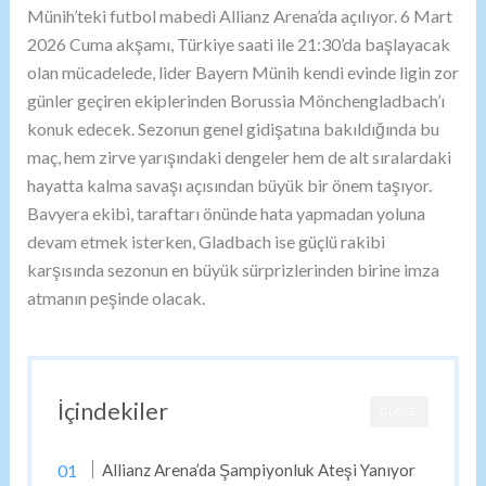
Münih’teki futbol mabedi Allianz Arena’da açılıyor. 6 Mart
2026 Cuma akşamı, Türkiye saati ile 21:30’da başlayacak
olan mücadelede, lider Bayern Münih kendi evinde ligin zor
günler geçiren ekiplerinden Borussia Mönchengladbach’ı
konuk edecek. Sezonun genel gidişatına bakıldığında bu
maç, hem zirve yarışındaki dengeler hem de alt sıralardaki
hayatta kalma savaşı açısından büyük bir önem taşıyor.
Bavyera ekibi, taraftarı önünde hata yapmadan yoluna
devam etmek isterken, Gladbach ise güçlü rakibi
karşısında sezonun en büyük sürprizlerinden birine imza
atmanın peşinde olacak.
İçindekiler
CLOSE
Allianz Arena’da Şampiyonluk Ateşi Yanıyor