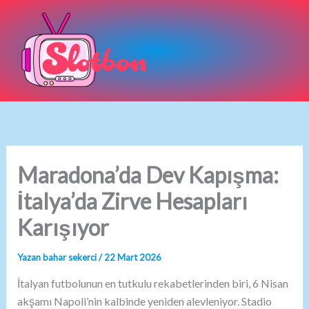
İçeriğe
atla
Maradona’da Dev Kapışma:
İtalya’da Zirve Hesapları
Karışıyor
Yazan
bahar sekerci
/
22 Mart 2026
İtalyan futbolunun en tutkulu rekabetlerinden biri, 6 Nisan
akşamı Napoli’nin kalbinde yeniden alevleniyor. Stadio