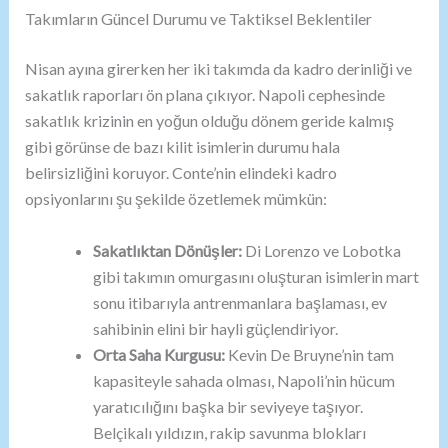
Takımların Güncel Durumu ve Taktiksel Beklentiler
Nisan ayına girerken her iki takımda da kadro derinliği ve
sakatlık raporları ön plana çıkıyor. Napoli cephesinde
sakatlık krizinin en yoğun olduğu dönem geride kalmış
gibi görünse de bazı kilit isimlerin durumu hala
belirsizliğini koruyor. Conte’nin elindeki kadro
opsiyonlarını şu şekilde özetlemek mümkün:
Sakatlıktan Dönüşler:
Di Lorenzo ve Lobotka
gibi takımın omurgasını oluşturan isimlerin mart
sonu itibarıyla antrenmanlara başlaması, ev
sahibinin elini bir hayli güçlendiriyor.
Orta Saha Kurgusu:
Kevin De Bruyne’nin tam
kapasiteyle sahada olması, Napoli’nin hücum
yaratıcılığını başka bir seviyeye taşıyor.
Belçikalı yıldızın, rakip savunma blokları