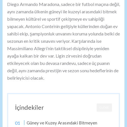
Diego Armando Maradona, sadece bir futbol maçına değil,
aynı zamanda ülkenin güneyi ile kuzeyi arasındaki bitmek
bilmeyen kültürel ve sportif çekişmeye ev sahipliği
yapacak. Antonio Conte’nin gelişiyle küllerinden doğan ev
sahibi ekip, şampiyonluk unvanını koruma yolunda belki de
sezonun en kritik sınavını veriyor. Karşılarında ise
Massimiliano Allegri’nin taktiksel disipliniyle yeniden
ayağa kalkan bir dev var. Ligin zirvesini doğrudan
etkileyecek olan bu devasa randevu, sadece üç puanın
değil, aynı zamanda prestijin ve sezon sonu hedeflerinin de
belirleyicisi olacak.
İçindekiler
CLOSE
Güney ve Kuzey Arasındaki Bitmeyen