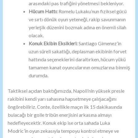
arasındaki pas trafiğini yönetmesi bekleniyor.
Hücum Hattı:
Romelu Lukaku’nun fiziksel gücü
ve sırtı dönük oyun yeteneği, rakip savunmanın
yerleşik düzenini bozmak adına en önemli silah
olacak.
Konuk Ekibin Eksikleri:
Santiago Gimenez’in
uzun süreli sakatlığı, deplasman ekibinin forvet
hattında seçeneklerini daraltırken, hücum yükü
tamamen kanat oyuncularının omuzlarına binmiş
durumda.
Taktiksel açıdan baktığımızda, Napoli’nin yüksek presle
rakibini kendi yarı sahasına hapsetmeye çalışacağını
öngörebiliriz. Conte, özellikle maçın ilk 15 dakikasında
bulacağı bir golle tribün enerjisini arkasına almayı
hedefleyecektir. Konuk ekip ise orta sahada Luka
Modric’in oyun zekasıyla tempoyu kontrol etmeye ve