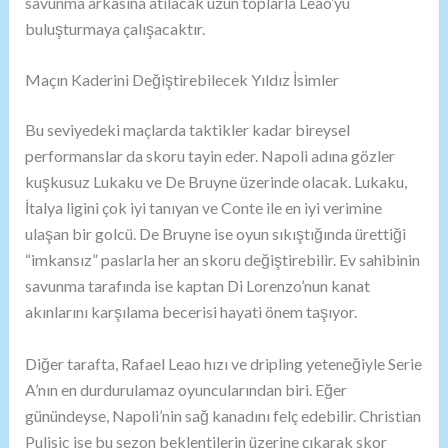
savunma arkasına atılacak uzun toplarla Leao’yu
buluşturmaya çalışacaktır.
Maçın Kaderini Değiştirebilecek Yıldız İsimler
Bu seviyedeki maçlarda taktikler kadar bireysel
performanslar da skoru tayin eder. Napoli adına gözler
kuşkusuz Lukaku ve De Bruyne üzerinde olacak. Lukaku,
İtalya ligini çok iyi tanıyan ve Conte ile en iyi verimine
ulaşan bir golcü. De Bruyne ise oyun sıkıştığında ürettiği
“imkansız” paslarla her an skoru değiştirebilir. Ev sahibinin
savunma tarafında ise kaptan Di Lorenzo’nun kanat
akınlarını karşılama becerisi hayati önem taşıyor.
Diğer tarafta, Rafael Leao hızı ve dripling yeteneğiyle Serie
A’nın en durdurulamaz oyuncularından biri. Eğer
günündeyse, Napoli’nin sağ kanadını felç edebilir. Christian
Pulisic ise bu sezon beklentilerin üzerine çıkarak skor