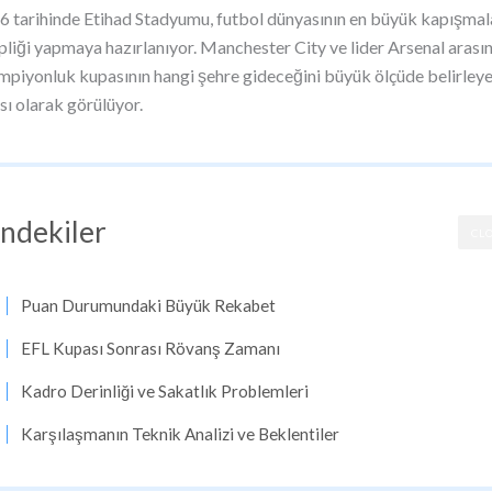
6 tarihinde Etihad Stadyumu, futbol dünyasının en büyük kapışmal
ipliği yapmaya hazırlanıyor. Manchester City ve lider Arsenal arası
piyonluk kupasının hangi şehre gideceğini büyük ölçüde belirleye
sı olarak görülüyor.
indekiler
CL
Puan Durumundaki Büyük Rekabet
EFL Kupası Sonrası Rövanş Zamanı
Kadro Derinliği ve Sakatlık Problemleri
Karşılaşmanın Teknik Analizi ve Beklentiler