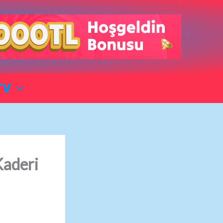
TV
Kaderi