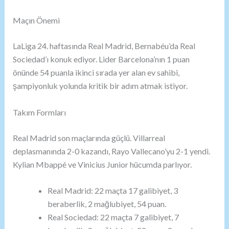
Maçın Önemi
LaLiga 24. haftasında Real Madrid, Bernabéu’da Real
Sociedad’ı konuk ediyor. Lider Barcelona’nın 1 puan
önünde 54 puanla ikinci sırada yer alan ev sahibi,
şampiyonluk yolunda kritik bir adım atmak istiyor.
Takım Formları
Real Madrid son maçlarında güçlü. Villarreal
deplasmanında 2-0 kazandı, Rayo Vallecano’yu 2-1 yendi.
Kylian Mbappé ve Vinicius Junior hücumda parlıyor.
Real Madrid: 22 maçta 17 galibiyet, 3
beraberlik, 2 mağlubiyet, 54 puan.
Real Sociedad: 22 maçta 7 galibiyet, 7