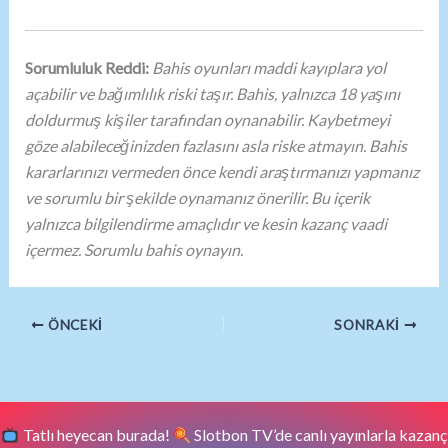
Sorumluluk Reddi:
Bahis oyunları maddi kayıplara yol
açabilir ve bağımlılık riski taşır. Bahis, yalnızca 18 yaşını
doldurmuş kişiler tarafından oynanabilir. Kaybetmeyi
göze alabileceğinizden fazlasını asla riske atmayın. Bahis
kararlarınızı vermeden önce kendi araştırmanızı yapmanız
ve sorumlu bir şekilde oynamanız önerilir. Bu içerik
yalnızca bilgilendirme amaçlıdır ve kesin kazanç vaadi
içermez. Sorumlu bahis oynayın.
ÖNCEKI
SONRAKI
Tatlı heyecan burada!
Slotbon TV’de canlı yayınlarla kazanç