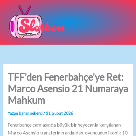
İçeriğe
atla
TFF’den Fenerbahçe’ye Ret:
Marco Asensio 21 Numaraya
Mahkum
Yazan
bahar sekerci
/
11 Şubat 2026
Fenerbahçe camiasında büyük bir heyecanla karşılanan
Marco Asensio transferinin ardından, oyuncunun ikonik 10