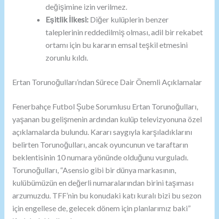
değişimine izin verilmez.
Eşitlik İlkesi:
Diğer kulüplerin benzer
taleplerinin reddedilmiş olması, adil bir rekabet
ortamı için bu kararın emsal teşkil etmesini
zorunlu kıldı.
Ertan Torunoğulları’ndan Sürece Dair Önemli Açıklamalar
Fenerbahçe Futbol Şube Sorumlusu Ertan Torunoğulları,
yaşanan bu gelişmenin ardından kulüp televizyonuna özel
açıklamalarda bulundu. Kararı saygıyla karşıladıklarını
belirten Torunoğulları, ancak oyuncunun ve taraftarın
beklentisinin 10 numara yönünde olduğunu vurguladı.
Torunoğulları, “Asensio gibi bir dünya markasının,
kulübümüzün en değerli numaralarından birini taşıması
arzumuzdu. TFF’nin bu konudaki katı kuralı bizi bu sezon
için engellese de, gelecek dönem için planlarımız baki”