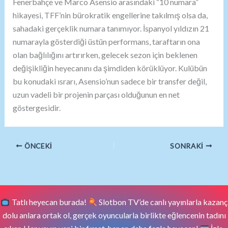
Fenerbahçe ve Marco Asensio arasındaki “10 numara”
hikayesi, TFF’nin bürokratik engellerine takılmış olsa da,
sahadaki gerçeklik numara tanımıyor. İspanyol yıldızın 21
numarayla gösterdiği üstün performans, taraftarın ona
olan bağlılığını artırırken, gelecek sezon için beklenen
değişikliğin heyecanını da şimdiden körüklüyor. Kulübün
bu konudaki ısrarı, Asensio’nun sadece bir transfer değil,
uzun vadeli bir projenin parçası olduğunun en net
göstergesidir.
ÖNCEKI
SONRAKI
Tatlı heyecan burada!
Slotbon TV’de canlı yayınlarla kazanç
dolu anlara ortak ol, gerçek oyuncularla birlikte eğlencenin tadını