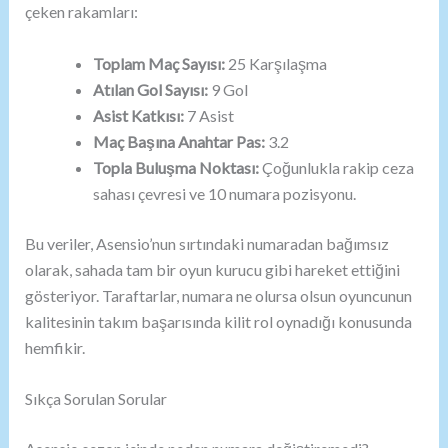
çeken rakamları:
Toplam Maç Sayısı:
25 Karşılaşma
Atılan Gol Sayısı:
9 Gol
Asist Katkısı:
7 Asist
Maç Başına Anahtar Pas:
3.2
Topla Buluşma Noktası:
Çoğunlukla rakip ceza
sahası çevresi ve 10 numara pozisyonu.
Bu veriler, Asensio’nun sırtındaki numaradan bağımsız
olarak, sahada tam bir oyun kurucu gibi hareket ettiğini
gösteriyor. Taraftarlar, numara ne olursa olsun oyuncunun
kalitesinin takım başarısında kilit rol oynadığı konusunda
hemfikir.
Sıkça Sorulan Sorular