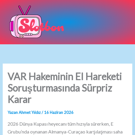
İçeriğe
atla
VAR Hakeminin El Hareketi
Soruşturmasında Sürpriz
Karar
Yazan
Ahmet Yıldız
/
16 Haziran 2026
2026 Dünya Kupası heyecanı tüm hızıyla sürerken, E
Grubu’nda oynanan Almanya-Curaçao karşılaşması saha