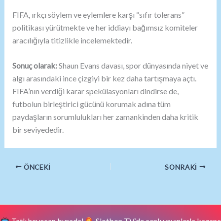
FIFA, ırkçı söylem ve eylemlere karşı “sıfır tolerans”
politikası yürütmekte ve her iddiayı bağımsız komiteler
aracılığıyla titizlikle incelemektedir.
Sonuç olarak:
Shaun Evans davası, spor dünyasında niyet ve
algı arasındaki ince çizgiyi bir kez daha tartışmaya açtı.
FIFA’nın verdiği karar spekülasyonları dindirse de,
futbolun birleştirici gücünü korumak adına tüm
paydaşların sorumlulukları her zamankinden daha kritik
bir seviyededir.
ÖNCEKI
SONRAKI
Tatlı heyecan burada!
Slotbon TV’de canlı yayınlarla kazanç