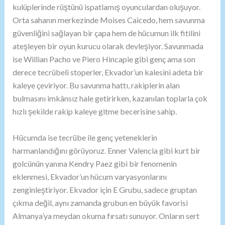
kulüplerinde rüştünü ispatlamış oyunculardan oluşuyor.
Orta sahanın merkezinde Moises Caicedo, hem savunma
güvenliğini sağlayan bir çapa hem de hücumun ilk fitilini
ateşleyen bir oyun kurucu olarak devleşiyor. Savunmada
ise Willian Pacho ve Piero Hincapie gibi genç ama son
derece tecrübeli stoperler, Ekvador’un kalesini adeta bir
kaleye çeviriyor. Bu savunma hattı, rakiplerin alan
bulmasını imkânsız hale getirirken, kazanılan toplarla çok
hızlı şekilde rakip kaleye gitme becerisine sahip.
Hücumda ise tecrübe ile genç yeteneklerin
harmanlandığını görüyoruz. Enner Valencia gibi kurt bir
golcünün yanına Kendry Paez gibi bir fenomenin
eklenmesi, Ekvador’un hücum varyasyonlarını
zenginleştiriyor. Ekvador için E Grubu, sadece gruptan
çıkma değil, aynı zamanda grubun en büyük favorisi
Almanya’ya meydan okuma fırsatı sunuyor. Onların sert