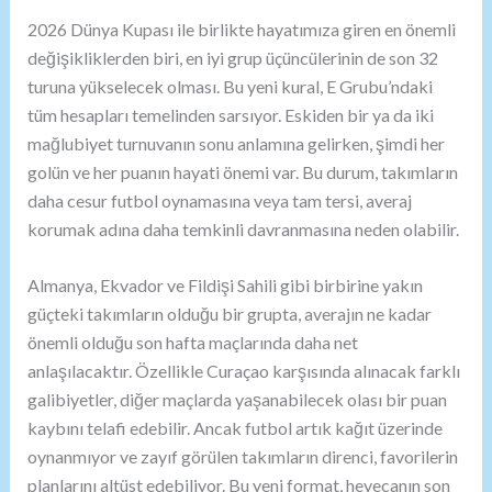
2026 Dünya Kupası ile birlikte hayatımıza giren en önemli
değişikliklerden biri, en iyi grup üçüncülerinin de son 32
turuna yükselecek olması. Bu yeni kural, E Grubu’ndaki
tüm hesapları temelinden sarsıyor. Eskiden bir ya da iki
mağlubiyet turnuvanın sonu anlamına gelirken, şimdi her
golün ve her puanın hayati önemi var. Bu durum, takımların
daha cesur futbol oynamasına veya tam tersi, averaj
korumak adına daha temkinli davranmasına neden olabilir.
Almanya, Ekvador ve Fildişi Sahili gibi birbirine yakın
güçteki takımların olduğu bir grupta, averajın ne kadar
önemli olduğu son hafta maçlarında daha net
anlaşılacaktır. Özellikle Curaçao karşısında alınacak farklı
galibiyetler, diğer maçlarda yaşanabilecek olası bir puan
kaybını telafi edebilir. Ancak futbol artık kağıt üzerinde
oynanmıyor ve zayıf görülen takımların direnci, favorilerin
planlarını altüst edebiliyor. Bu yeni format, heyecanın son