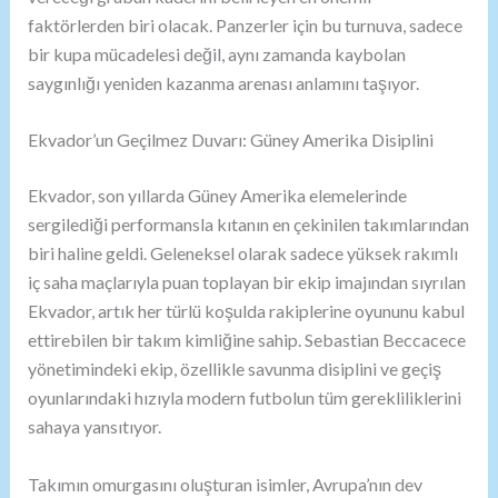
faktörlerden biri olacak. Panzerler için bu turnuva, sadece
bir kupa mücadelesi değil, aynı zamanda kaybolan
saygınlığı yeniden kazanma arenası anlamını taşıyor.
Ekvador’un Geçilmez Duvarı: Güney Amerika Disiplini
Ekvador, son yıllarda Güney Amerika elemelerinde
sergilediği performansla kıtanın en çekinilen takımlarından
biri haline geldi. Geleneksel olarak sadece yüksek rakımlı
iç saha maçlarıyla puan toplayan bir ekip imajından sıyrılan
Ekvador, artık her türlü koşulda rakiplerine oyununu kabul
ettirebilen bir takım kimliğine sahip. Sebastian Beccacece
yönetimindeki ekip, özellikle savunma disiplini ve geçiş
oyunlarındaki hızıyla modern futbolun tüm gerekliliklerini
sahaya yansıtıyor.
Takımın omurgasını oluşturan isimler, Avrupa’nın dev