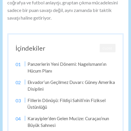
coğrafya ve futbol anlayışı, gruptan çıkma mücadelesini
sadece bir puan savaşı değil, aynı zamanda bir taktik
savaşı haline getiriyor.
İçindekiler
CLOSE
Panzerlerin Yeni Dönemi: Nagelsmann’ın
Hücum Planı
Ekvador’un Geçilmez Duvarı: Güney Amerika
Disiplini
Fillerin Dönüşü: Fildişi Sahili’nin Fiziksel
Üstünlüğü
Karayipler’den Gelen Mucize: Curaçao’nun
Büyük Sahnesi