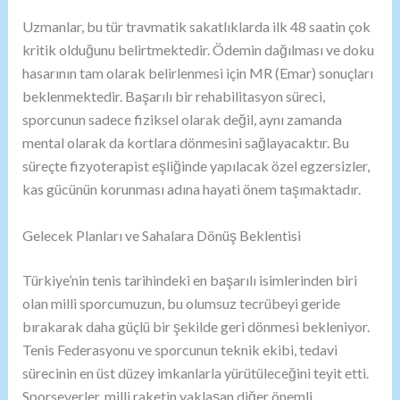
Uzmanlar, bu tür travmatik sakatlıklarda ilk 48 saatin çok
kritik olduğunu belirtmektedir. Ödemin dağılması ve doku
hasarının tam olarak belirlenmesi için MR (Emar) sonuçları
beklenmektedir. Başarılı bir rehabilitasyon süreci,
sporcunun sadece fiziksel olarak değil, aynı zamanda
mental olarak da kortlara dönmesini sağlayacaktır. Bu
süreçte fizyoterapist eşliğinde yapılacak özel egzersizler,
kas gücünün korunması adına hayati önem taşımaktadır.
Gelecek Planları ve Sahalara Dönüş Beklentisi
Türkiye’nin tenis tarihindeki en başarılı isimlerinden biri
olan milli sporcumuzun, bu olumsuz tecrübeyi geride
bırakarak daha güçlü bir şekilde geri dönmesi bekleniyor.
Tenis Federasyonu ve sporcunun teknik ekibi, tedavi
sürecinin en üst düzey imkanlarla yürütüleceğini teyit etti.
Sporseverler, milli raketin yaklaşan diğer önemli