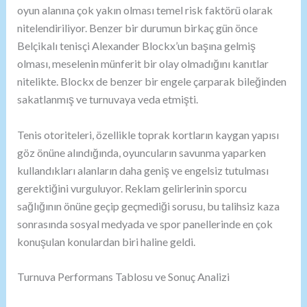
oyun alanına çok yakın olması temel risk faktörü olarak
nitelendiriliyor. Benzer bir durumun birkaç gün önce
Belçikalı tenisçi Alexander Blockx’un başına gelmiş
olması, meselenin münferit bir olay olmadığını kanıtlar
nitelikte. Blockx de benzer bir engele çarparak bileğinden
sakatlanmış ve turnuvaya veda etmişti.
Tenis otoriteleri, özellikle toprak kortların kaygan yapısı
göz önüne alındığında, oyuncuların savunma yaparken
kullandıkları alanların daha geniş ve engelsiz tutulması
gerektiğini vurguluyor. Reklam gelirlerinin sporcu
sağlığının önüne geçip geçmediği sorusu, bu talihsiz kaza
sonrasında sosyal medyada ve spor panellerinde en çok
konuşulan konulardan biri haline geldi.
Turnuva Performans Tablosu ve Sonuç Analizi