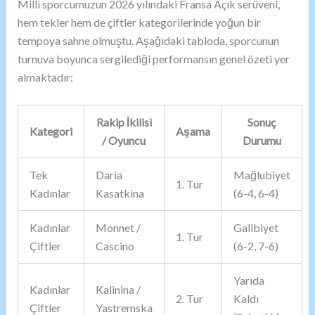
Milli sporcumuzun 2026 yılındaki Fransa Açık serüveni,
hem tekler hem de çiftler kategorilerinde yoğun bir
tempoya sahne olmuştu. Aşağıdaki tabloda, sporcunun
turnuva boyunca sergilediği performansın genel özeti yer
almaktadır:
Rakip İkilisi
Sonuç
Kategori
Aşama
/ Oyuncu
Durumu
Tek
Daria
Mağlubiyet
1. Tur
Kadınlar
Kasatkina
(6-4, 6-4)
Kadınlar
Monnet /
Galibiyet
1. Tur
Çiftler
Cascino
(6-2, 7-6)
Yarıda
Kadınlar
Kalinina /
2. Tur
Kaldı
Çiftler
Yastremska