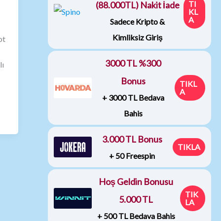
TI
(88.000TL) Nakit İade
KL
A
Sadece Kripto &
Kimliksiz Giriş
ot
3000 TL %300
lı
Bonus
TIKL
A
+ 3000 TL Bedava
Bahis
3.000 TL Bonus
TIKLA
+ 50 Freespin
Hoş Geldin Bonusu
TIK
5.000 TL
LA
+ 500 TL Bedava Bahis