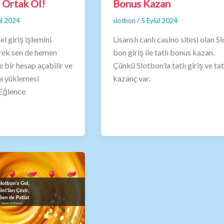
 Ortak Ol!
Bonus Kazan
ül 2024
slotbon
/
5 Eylül 2024
l giriş işlemini
Lisanslı canlı casino sitesi olan Sl
erek sen de hemen
bon giriş ile tatlı bonus kazan.
 bir hesap açabilir ve
Çünkü Slotbon’la tatlı giriş ve tat
a yüklemesi
kazanç var.
 Eğlence