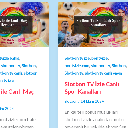
,
,
,
vizle bahis
Slotbon tv izle
bontvizle
,
,
,
,
,
,
slot bon tv
Slotbon
bontvizle.com
slot bon tv
Slotbon
,
,
tbon tv canlı
slotbon
Slotbon tv
slotbon tv canlı yayın
n tv izle
Slotbon TV İzle Canlı
 ile Canlı Maç
Spor Kanalları
slotbon
/
14 Ekim 2024
kim 2024
En kaliteli bonus muslukları
 bontvizle.com bahis
slotbon tv izle analından mutlu
uraya gelen pişman
heyecanlı bir şekilde akıyor. Sen