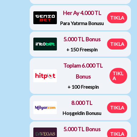
Her Ay 4.000 TL
TIKLA
Para Yatırma Bonusu
5.000 TL Bonus
TIKLA
+ 150 Freespin
Toplam 6.000 TL
TIKL
Bonus
A
+ 100 Freespin
8.000 TL
TIKLA
Hoşgeldin Bonusu
5.000 TL Bonus
TIKLA