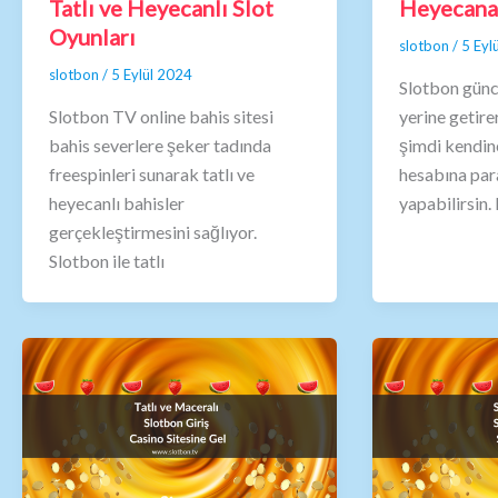
Tatlı ve Heyecanlı Slot
Heyecana
Oyunları
slotbon
/
5 Eyl
slotbon
/
5 Eylül 2024
Slotbon günce
Slotbon TV online bahis sitesi
yerine getir
bahis severlere şeker tadında
şimdi kendine
freespinleri sunarak tatlı ve
hesabına par
heyecanlı bahisler
yapabilirsin.
gerçekleştirmesini sağlıyor.
Slotbon ile tatlı