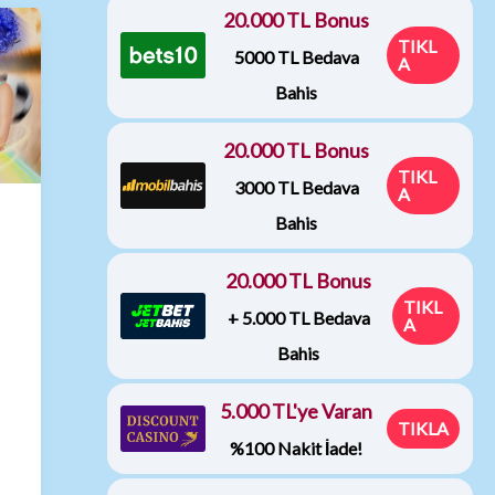
20.000 TL Bonus
TIKL
5000 TL Bedava
A
Bahis
20.000 TL Bonus
TIKL
3000 TL Bedava
A
Bahis
20.000 TL Bonus
TIKL
+ 5.000 TL Bedava
A
Bahis
5.000 TL'ye Varan
TIKLA
%100 Nakit İade!