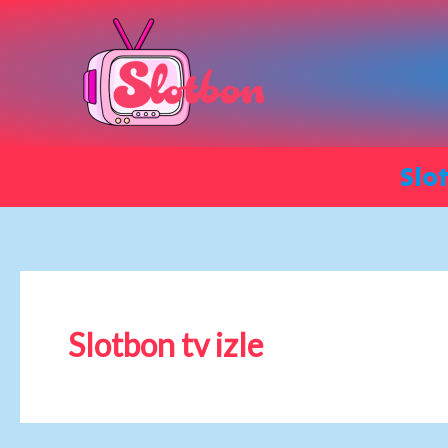
İçeriğe
atla
Slo
Slotbon tv izle